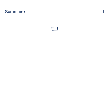
Sommaire
Appartements pour un
Nouvel An à Florence
Réserver maintenant