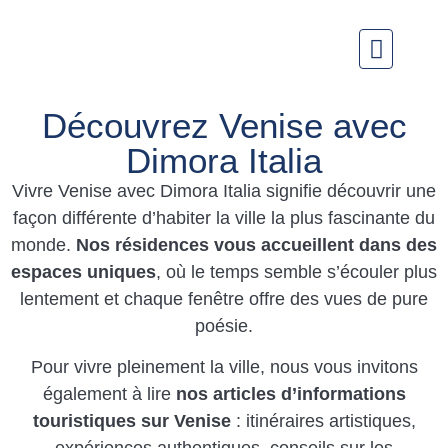
Nous nous soucions de votre vie privée
Nous utilisons des cookies strictement nécessaires au
25 INGRÉD
LOUEZ VOTRE PROP
bon fonctionnement du site web, ainsi que des cookies
Découvrez Venise avec
relatifs à l'amélioration et à la personnalisation de
Dimora Italia
votre expérience, à des fins d'analyse statistique ainsi
que pour vous proposer des publicités basées sur vos
Vivre Venise avec Dimora Italia signifie découvrir une
centres d'intérêt. Vous pouvez accepter ou refuser les
façon différente d’habiter la ville la plus fascinante du
cookies en cliquant sur le bouton "Tout accepter" ou
monde.
Nos résidences vous accueillent dans des
"Refuser" ou, au contraire, les configurer selon vos
espaces uniques
, où le temps semble s’écouler plus
préférences en cliquant sur le bouton "Configurer".
lentement et chaque fenêtre offre des vues de pure
Pour plus d'informations, vous pouvez consulter notre
poésie.
Politique de Cookies.
Pour vivre pleinement la ville, nous vous invitons
Configurer
Refuser
Tout accepter
également à lire
nos articles d’informations
touristiques sur Venise
: itinéraires artistiques,