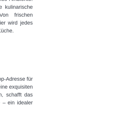
e kulinarische
on frischen
ier wird jedes
Küche.
op-Adresse für
ine exquisiten
, schafft das
– ein idealer