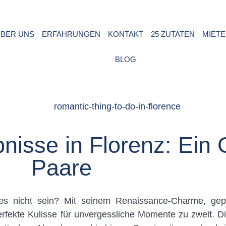
rivatsphäre
ÜBER UNS
ERFAHRUNGEN
KONTAKT
25 ZUTATEN
MIETE
s ordnungsgemäße Funktionieren dieser Website unbedingt erfor
n Gestaltung dieser Website dienen, um statistische Analysen d
BLOG
ukommen zu lassen. Sie können alle nicht notwendigen Cookie
chaltfläche "Alle akzeptieren" oder "Ablehnen" klicken, oder 
chaltfläche "Einstellen" klicken. Für weitere Informationen besu
isse in Florenz: Ein 
e akzeptieren
Paare
 es nicht sein? Mit seinem Renaissance-Charme, gep
erfekte Kulisse für unvergessliche Momente zu zweit. D