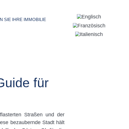
N SIE IHRE IMMOBILIE
derlich sind, sowie Cookies, die
urchzuführen und Ihnen auf Ihre
s akzeptieren oder ablehnen,
sie nach Ihren Wünschen
chen Sie bitte unsere
Cookie-
Guide für
flasterten Straßen und der
iese bezaubernde Stadt hält