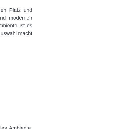
gen Platz und
 und modernen
biente ist es
nauswahl macht
lles Ambiente.