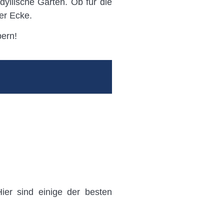
yllische Gärten. Ob für die
er Ecke.
bern!
ier sind einige der besten