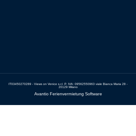
IT03450270289 - Views on Venice s.r.l. P. IVA: 09562550963 viale Bianca Maria 28 -
20129 Milano
Avantio Ferienvermietung Software