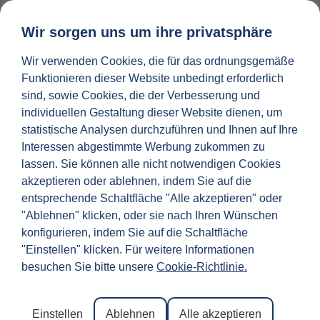
Wir sorgen uns um ihre privatsphäre
Wir verwenden Cookies, die für das ordnungsgemäße
MIETEN SIE IHRE IMMOB
Funktionieren dieser Website unbedingt erforderlich
Ein Leitfaden zu
sind, sowie Cookies, die der Verbesserung und
individuellen Gestaltung dieser Website dienen, um
Museen und
statistische Analysen durchzuführen und Ihnen auf Ihre
Interessen abgestimmte Werbung zukommen zu
Kunstgalerien in
lassen. Sie können alle nicht notwendigen Cookies
akzeptieren oder ablehnen, indem Sie auf die
Florenz | Dimora
entsprechende Schaltfläche "Alle akzeptieren" oder
"Ablehnen" klicken, oder sie nach Ihren Wünschen
konfigurieren, indem Sie auf die Schaltfläche
"Einstellen" klicken. Für weitere Informationen
Florenz ist eine faszinierende Schatzkammer voller
besuchen Sie bitte unsere
Cookie-Richtlinie.
Kunst, Geschichte und Kultur. Während Ihres
Aufenthalts werden Sie sicher alles entdecken
Einstellen
Ablehnen
Alle akzeptieren
wollen, was diese magische Stadt zu bieten hat. Und