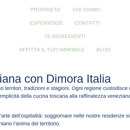
PROPRIETA’
CHI SIAMO
a privacy
ESPERIENZE
CONTATTI
cessari per garantire il corretto funzionamento del sito web, non
ne della vostra esperienza sul sito web, per effettuare analisi st
25 INGREDIENTI
ccettare o rifiutare i cookie cliccando rispettivamente sul pulsante
vostre preferenze cliccando sul pulsante "Configurazione". Per ul
AFFITTA IL TUO IMMOBILE
BLOG
es.
ccetta tutti
liana con Dimora Italia
 territori, tradizioni e stagioni. Ogni regione custodisce
mplicità della cucina toscana alla raffinatezza veneziana,
’arte dell’ospitalità: soggiornare nelle nostre residenze s
hiano l’anima del territorio.