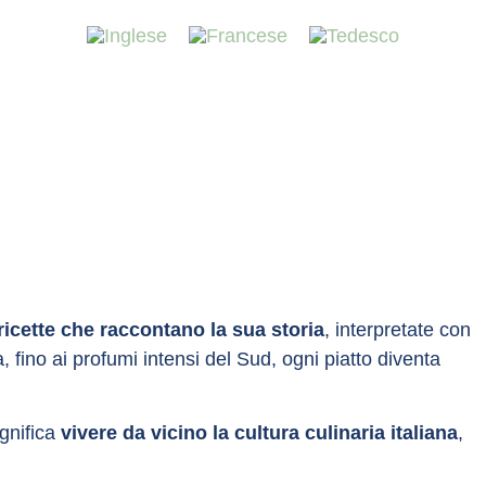
ché i cookie relativi al
atistiche e per fornirvi pubblicità
 "Accetta tutti" o "Rifiuta" o,
teriori informazioni è possibile
ricette che raccontano la sua storia
, interpretate con
 fino ai profumi intensi del Sud, ogni piatto diventa
ignifica
vivere da vicino la cultura culinaria italiana
,