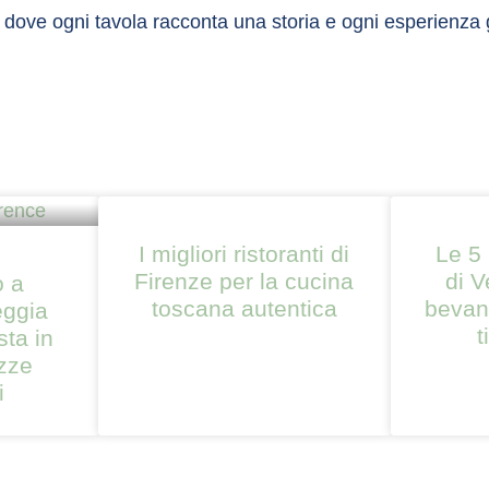
e, dove ogni tavola racconta una storia e ogni esperienza
I migliori ristoranti di
Le 5 
Firenze per la cucina
di V
o a
toscana autentica
bevand
eggia
t
sta in
zze
i