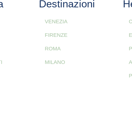
a
Destinazioni
H
VENEZIA
C
FIRENZE
E
ROMA
P
I
MILANO
A
P