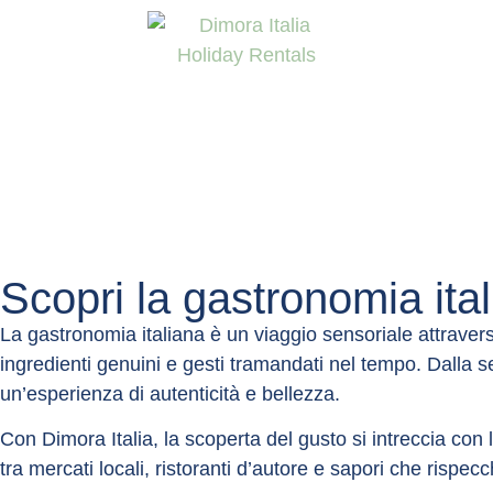
Abbiamo a cuore la vostr
Utilizziamo i cookie strettamente ne
miglioramento e alla personalizzazio
basata sui vostri interessi. Potete a
viceversa, configurarli secondo le 
visitare la nostra
Politica dei cooki
Configurazione
Rifiuta
A
Scopri la gastronomia ita
La gastronomia italiana è un viaggio sensoriale attraverso
ingredienti genuini e gesti tramandati nel tempo. Dalla se
un’esperienza di autenticità e bellezza.
Con Dimora Italia, la scoperta del gusto si intreccia con l
tra mercati locali, ristoranti d’autore e sapori che rispecc